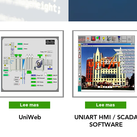
Lee mas
Lee mas
UniWeb
UNIART HMI / SCAD
SOFTWARE