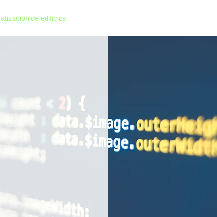
tización de edificios
Medidores de potencia y control
Produ